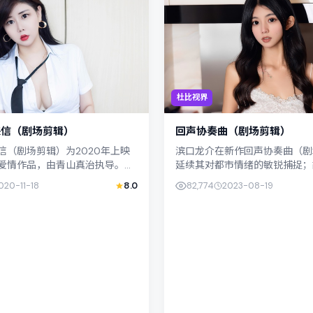
杜比视界
来信（剧场剪辑）
回声协奏曲（剧场剪辑）
信（剧场剪辑）为2020年上映
滨口龙介在新作回声协奏曲（剧
爱情作品，由青山真治执导。影
延续其对都市情绪的敏锐捕捉；
腻的笔触描写普通人处境，杨紫
中国台湾的日常空间，类型定位
020-11-18
8.0
82,774
2023-08-19
的对手戏张力十足...
演陈湘琪、朴叙俊以克制表演撑起.