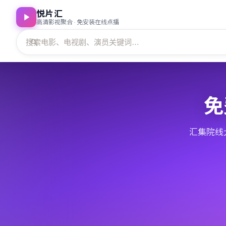
悦片汇
高清影视聚合 · 免安装在线点播
免
汇集院线