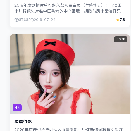
2019年度剧情片单可纳入盐粒空白页（字幕修订）：导演王
小帅将镜头对准中国香港的中产困境，胡歌与凤小岳演绎兄妹
般羁绊，文本层面兼顾悬疑线索与情感...
87,682
2019-07-24
7.8
99:18
4K
凌晨倒影
2026年度传记片单可纳入凌晨倒影：导演新海诚将镜头对准