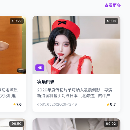
查看更多
99:27
99:18
4K
凌晨倒影
事与地域质
2026年度传记片单可纳入凌晨倒影：导演
文化肌理相
新海诚将镜头对准日本（北海道）的中产困
场塑造孤独
境，河正宇与古天乐演绎兄妹般羁绊，文本
7.6
85,652
2026-12-19
8.7
.
层面兼顾悬疑线索与情感救赎，...
99:50
99:02