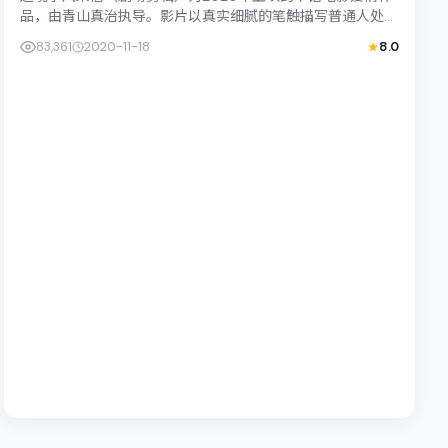
品，由青山真治执导。影片以真实细腻的笔触描写普通人处
境，杨紫琼与松坂桃李的对手戏张力十足...
83,361
2020-11-18
8.0