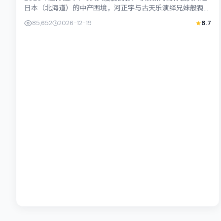
日本（北海道）的中产困境，河正宇与古天乐演绎兄妹般羁
绊，文本层面兼顾悬疑线索与情感救赎，...
85,652
2026-12-19
8.7