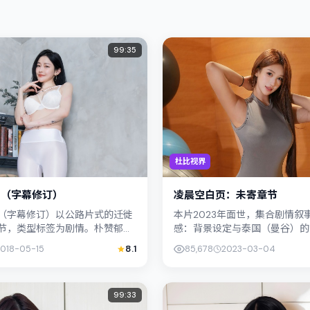
99:35
杜比视界
圈（字幕修订）
凌晨空白页：未寄章节
（字幕修订）以公路片式的迁徙
本片2023年面世，集合剧情叙
节，类型标签为剧情。朴赞郁强
感：背景设定与泰国（曼谷）的
与留白美学，染谷将太的表演在
呼应。导演洪常秀善用光影与声
2018-05-15
8.1
85,678
2023-03-04
切换；若你正在查找...
感，满岛光饰演角色的抉择牵动..
99:33