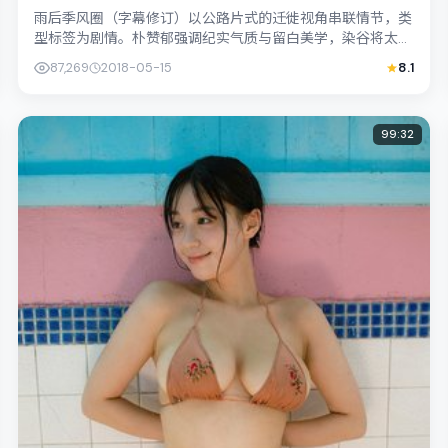
雨后季风圈（字幕修订）以公路片式的迁徙视角串联情节，类
型标签为剧情。朴赞郁强调纪实气质与留白美学，染谷将太的
表演在外冷内热之间切换；若你正在查找...
87,269
2018-05-15
8.1
99:32