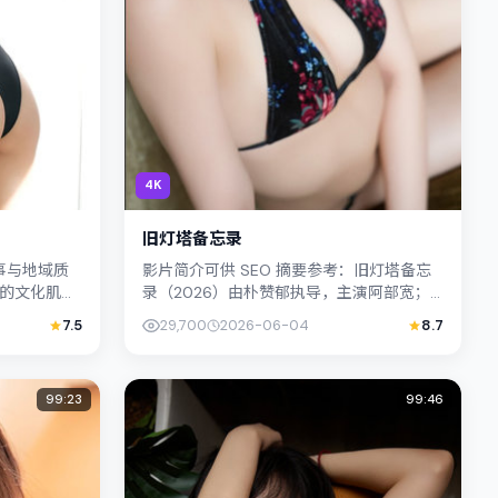
4K
旧灯塔备忘录
事与地域质
影片简介可供 SEO 摘要参考：旧灯塔备忘
的文化肌理
录（2026）由朴赞郁执导，主演阿部宽；
与声场塑造
影片定位传记，叙事锚定中国香港的社会议
7.5
29,700
2026-06-04
8.7
.
题与个体命运，镜头克制而...
99:23
99:46