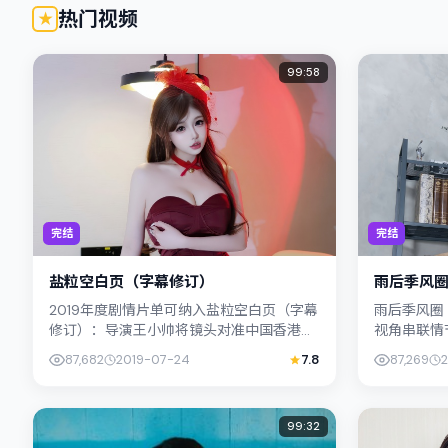
热门视频
99:58
完结
完结
盐粒空白页（字幕修订）
雨后季风
2019年度剧情片单可纳入盐粒空白页（字幕
雨后季风圈
修订）：导演王小帅将镜头对准中国香港的
视角串联情
中产困境，胡歌与凤小岳演绎兄妹般羁绊，
调纪实气质
87,682
2019-07-24
7.8
87,269
文本层面兼顾悬疑线索与情感...
外冷内热之间
99:32