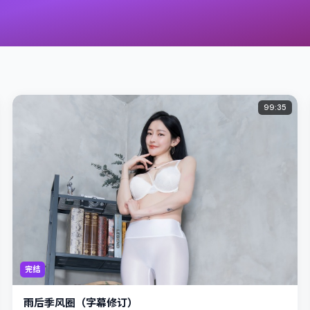
99:35
完结
雨后季风圈（字幕修订）