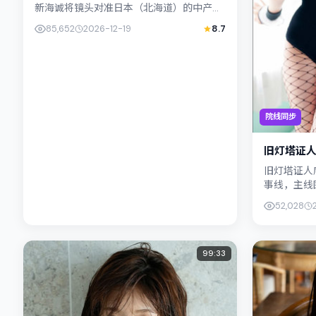
新海诚将镜头对准日本（北海道）的中产困
境，河正宇与古天乐演绎兄妹般羁绊，文本
85,652
2026-12-19
8.7
层面兼顾悬疑线索与情感救赎，...
院线同步
旧灯塔证
旧灯塔证人
事线，主线
舵，李康生
52,028
（北海道）的
99:33