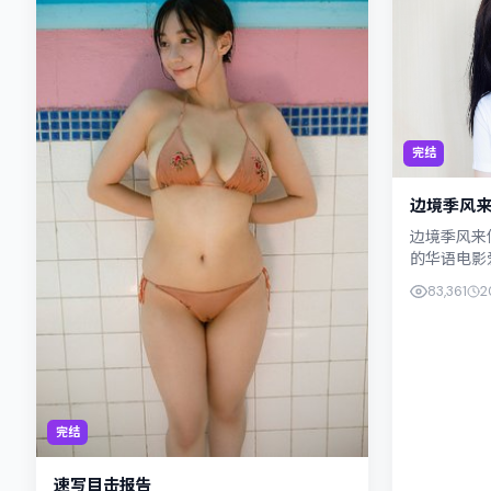
完结
边境季风
边境季风来
的华语电影
片以真实细
83,361
2
琼与松坂桃李
完结
速写目击报告