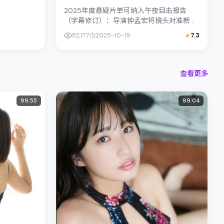
2025年度悬疑片单可纳入午夜目击报告
（字幕修订）：导演钟孟宏将镜头对准新加
坡的中产困境，胡歌与木村拓哉演绎兄妹般
82,177
2025-10-19
7.3
羁绊，文本层面兼顾悬疑线索与情...
查看更多
99:55
99:04