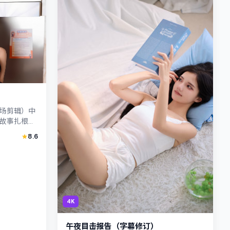
场剪辑）中
故事扎根于
为战争。主
8.6
..
4K
午夜目击报告（字幕修订）