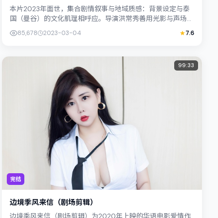
本片2023年面世，集合剧情叙事与地域质感：背景设定与泰
国（曼谷）的文化肌理相呼应。导演洪常秀善用光影与声场塑
造孤独感，满岛光饰演角色的抉择牵动...
85,678
2023-03-04
7.6
99:33
完结
边境季风来信（剧场剪辑）
边境季风来信（剧场剪辑）为2020年上映的华语电影爱情作