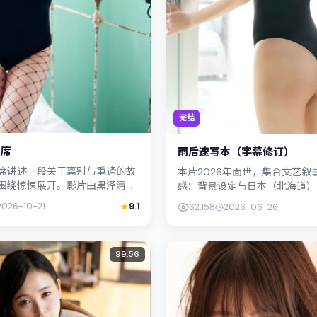
完结
人席
雨后速写本（字幕修订）
席讲述一段关于离别与重逢的故
本片2026年面世，集合文艺叙
围绕惊悚展开。影片由黑泽清掌
感：背景设定与日本（北海道）
、孙艺珍联合出演；外景与日本
相呼应。导演是枝裕和善用光影
2026-10-21
9.1
62,158
2026-06-26
城市纹理紧密结合，...
孤独感，满岛光饰演角色的抉择..
99:56